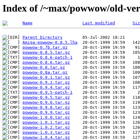
Index of /~max/powwow/old-ver
Name
Last modified
Siz
Parent Directory
Amiga-powwow-0.8.5.lha
powwow-0.7b.tar.gz
powwow-0.8.5.tar.gz
powwow-0.8.6-patch-1
powwow-0.8.6.tar.gz
powwow-0.8.tar.gz
powwow-0.8a.tar.gz
powwow-0.9.1.tar.gz
powwow-0.9.2.tar.gz
powwow-0.9.4.tar.gz
powwow-0.9.5-patch-1
powwow-0.9.5.tar.gz
powwow-0.9.6.tar.gz
powwow-0.9.8.tar.gz
powwow-0.9.9.tar.gz
powwow-1.0.0.tar.gz
powwow-1.0.1.tar.gz
powwow-1.0.2.tar.gz
powwow-1.0.3.tar.gz
powwow-1.0.4.tar.gz